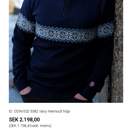
ID: ODIN-502-5582 navy merinoull tröja
SEK 2.198,00
(SEK 1.758,40 exkl. moms)