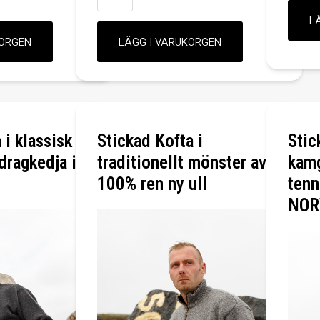
 i klassisk
Stickad Kofta i
Stic
dragkedja i
traditionellt mönster av
kam
100% ren ny ull
tenn
NOR