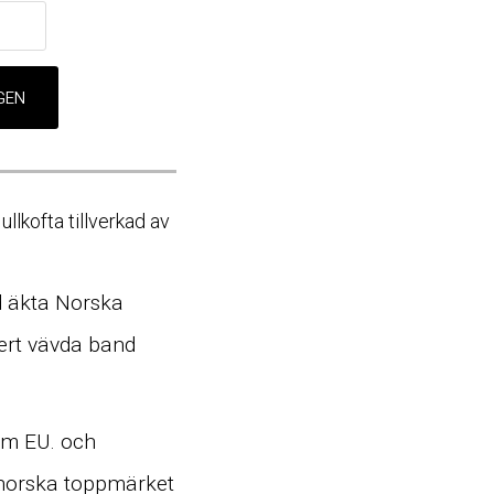
llkofta tillverkad av
d äkta Norska
ert vävda band
nom EU. och
 norska toppmärket