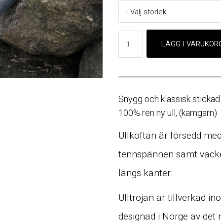
Snygg och klassisk stickad u
100% ren ny ull, (kamgarn)
Ullkoftan är försedd me
tennspännen samt vack
längs kanter.
Ulltrojan är tillverkad i
designad i Norge av det