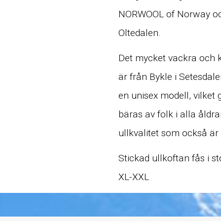
NORWOOL of Norway och
Oltedalen.
Det mycket vackra och k
är från Bykle i Setesdal
en unisex modell, vilket 
bäras av folk i alla åld
ullkvalitet som också är 
Stickad ullkoftan fås i s
XL-XXL