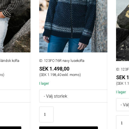
sländsk kofta
ID: 123FC-76R navy lusekofta
SEK 1.498,00
ID: 123F
ms)
(SEK 1.198,40 exkl. moms)
SEK 1
I lager
(SEK 1.
I lager