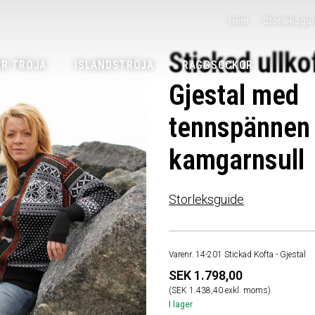
Hem
Storleksgu
Stickad ullko
R TRÖJA
ISLANDSTRÖJA
RAGGSOCKOR
Gjestal med
tennspännen
kamgarnsull
Storleksguide
Varenr. 14-201 Stickad Kofta - Gjestal
SEK 1.798,00
(SEK 1.438,40 exkl. moms)
I lager