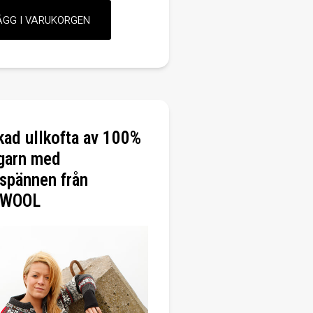
kad ullkofta av 100%
garn med
spännen från
WOOL