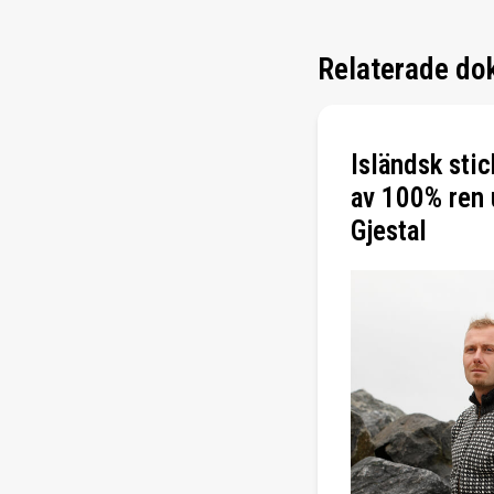
Relaterade do
Isländsk stic
av 100% ren u
Gjestal