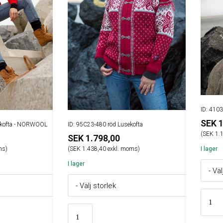
ID: 4103
SEK 1
d kofta - NORWOOL
ID: 95C23-480 röd Lusekofta
(SEK 1.
SEK 1.798,00
ms)
(SEK 1.438,40 exkl. moms)
I lager
I lager