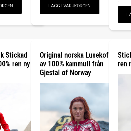
sk Stickad
Original norska Lusekofta
Stic
100% ren ny
av 100% kammull från
ren 
Gjestal of Norway