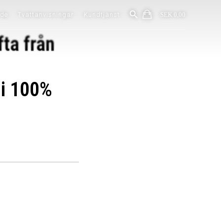
ide
Tvättanvisningar
Kundtjänst
SEK 0,00
fta från
 i 100%