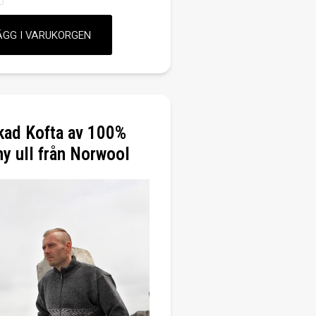
kad Kofta av 100%
ny ull från Norwool