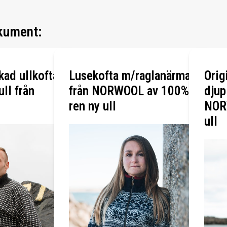
kument:
kad ullkofta
Lusekofta m/raglanärmar
Orig
ll från
från NORWOOL av 100%
djup
ren ny ull
NOR
ull