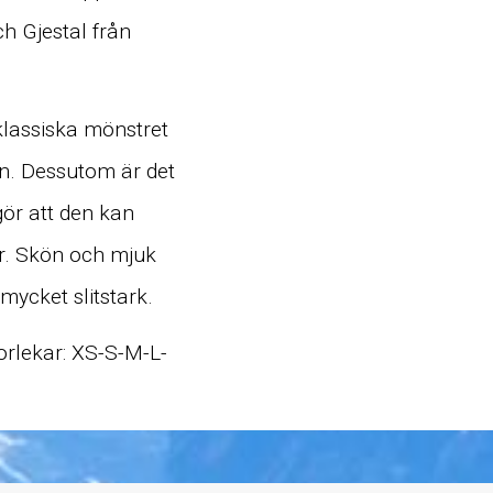
 Gjestal från
lassiska mönstret
en. Dessutom är det
gör att den kan
rar. Skön och mjuk
mycket slitstark.
torlekar: XS-S-M-L-