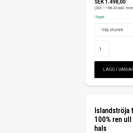
SEK 1.498,00
(SEK 1.198,40 exkl. mo
I lager
Islandströja 
100% ren ul
hals