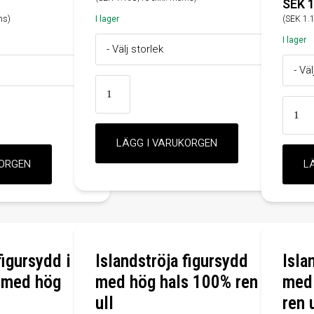
SEK 1
ms)
I lager
(SEK 1.
I lager
figursydd i
Islandströja figursydd
Isla
l med hög
med hög hals 100% ren
med 
ull
ren 