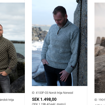
ID: 4100F-03 Norsk tröja Norwool
SEK 1.498,00
ländsk tröja
ID: 190-
(SEK 1.198,40 exkl. moms)