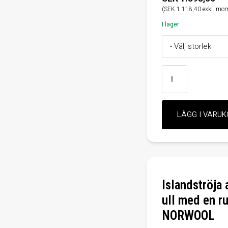
(SEK 1.118,40 exkl. mo
I lager
Islandströja
ull med en ru
NORWOOL