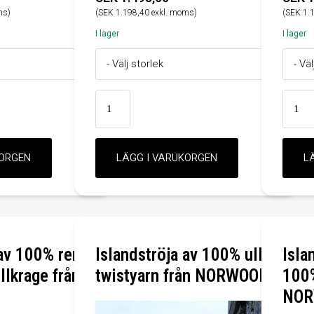
ms)
(SEK 1.198,40 exkl. moms)
(SEK 1.
I lager
I lager
 av 100% ren
Islandströja av 100% ull
Isla
llkrage från
twistyarn från NORWOOL
100%
NOR