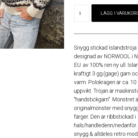
Snygg stickad Islandströja
designad av NORWOOL i Nor
EU. av 100% ren ny ull. Isla
kraftigt 3 gg.(gage) garn oc
varm. Polokragen är ca. 10
uppvikt. Tröjan är maskins
"handstickgarn". Mönstret 
originalmönster med snygg
färger. Den är ribbstickad i
hals/handledenn/nedanför. 
snygg & alldeles retro mode