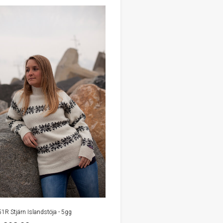
51R Stjärn Islandstöja - 5gg