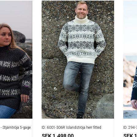
- Stjärntröja 5-gage
ID: 6001-306R Islandströja herr fitted
ID: 294-
SEK 1.498,00
SEK 1