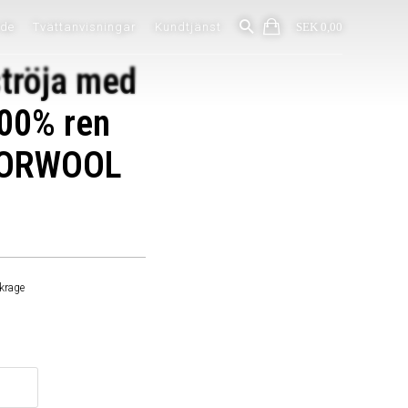
ide
Tvättanvisningar
Kundtjänst
SEK 0,00
ströja med
100% ren
 NORWOOL
krage