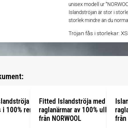
unisex modell ur "NORWOOL
Islandströjan är stor i stor
storlek mindre än du normal
Tröjan fås i storlekar: 
kument:
landströja
Fitted Islandströja med
Isla
 i 100% ren
raglanärmar av 100% ull
ragl
från NORWOOL
frå