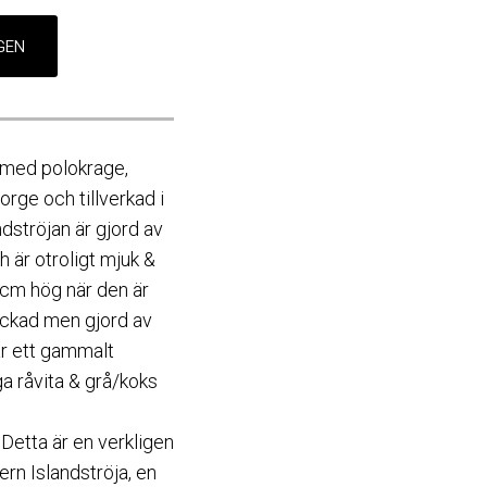
 med polokrage,
ge och tillverkad i
ndströjan är gjord av
h är otroligt mjuk &
 cm hög när den är
tickad men gjord av
är ett gammalt
a råvita & grå/koks
Detta är en verkligen
rn Islandströja, en