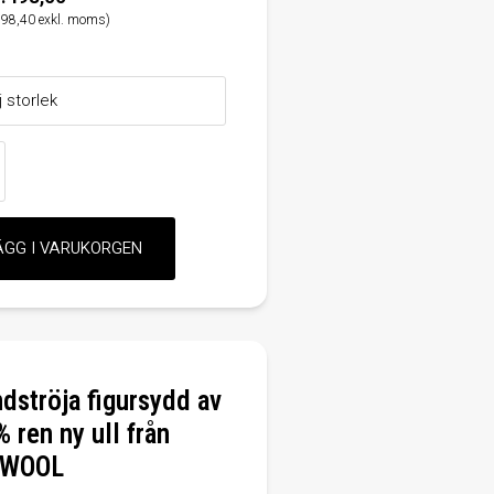
198,40 exkl. moms)
ndströja figursydd av
 ren ny ull från
WOOL