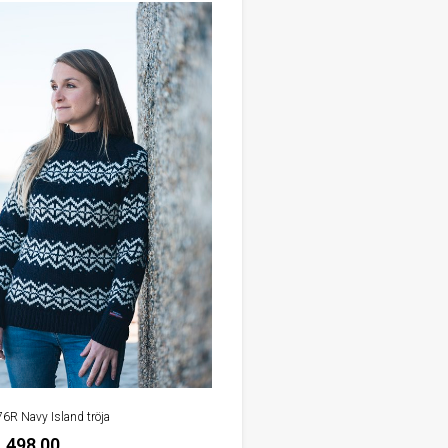
76R Navy Island tröja
.498,00