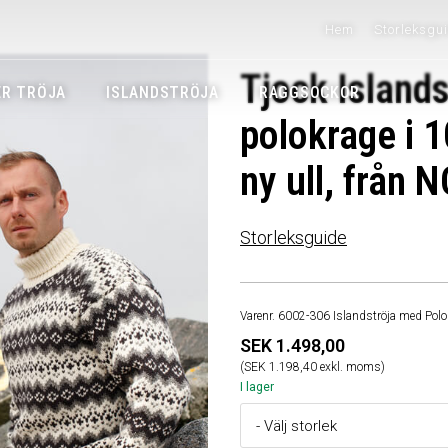
Hem
Storleksgu
Tjock Island
R TRÖJA
ISLANDSTRÖJA
RAGGSOCKOR
polokrage i 
ny ull, från
Storleksguide
Varenr. 6002-306 Islandströja med Polo
SEK 1.498,00
(SEK 1.198,40 exkl. moms)
I lager