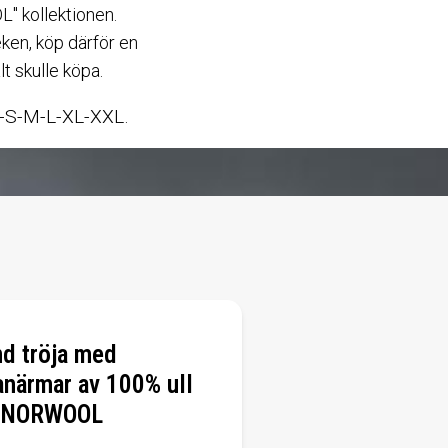
" kollektionen.
leken, köp därför en
t skulle köpa.
XS-S-M-L-XL-XXL.
nd tröja med
anärmar av 100% ull
n NORWOOL