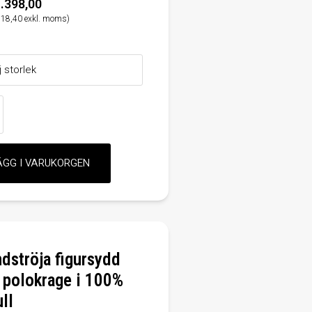
.398,00
118,40 exkl. moms)
ndströja figursydd
polokrage i 100%
ull