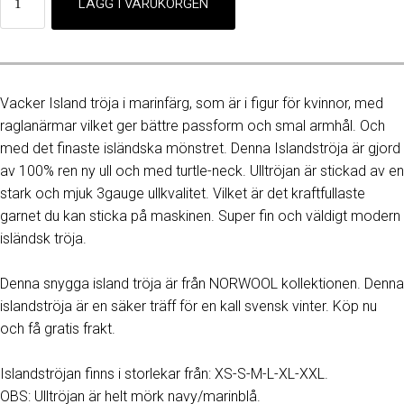
Vacker Island tröja i marinfärg, som är i figur för kvinnor, med
raglanärmar vilket ger bättre passform och smal armhål. Och
med det finaste isländska mönstret. Denna Islandströja är gjord
av 100% ren ny ull och med turtle-neck. Ulltröjan är stickad av en
stark och mjuk 3gauge ullkvalitet. Vilket är det kraftfullaste
garnet du kan sticka på maskinen. Super fin och väldigt modern
isländsk tröja.
Denna snygga island tröja är från NORWOOL kollektionen. Denna
islandströja är en säker träff för en kall svensk vinter. Köp nu
och få gratis frakt.
Islandströjan finns i storlekar från: XS-S-M-L-XL-XXL.
OBS: Ulltröjan är helt mörk navy/marinblå.