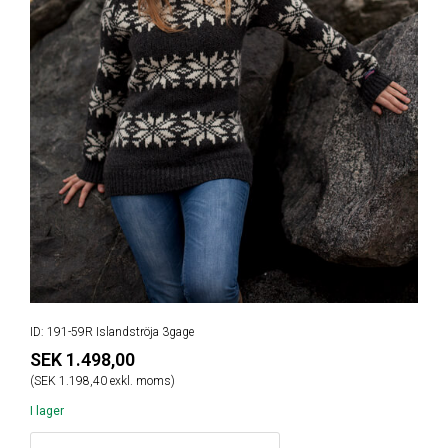
ID: 191-59R Islandströja 3gage
SEK 1.498,00
(SEK 1.198,40 exkl. moms)
I lager