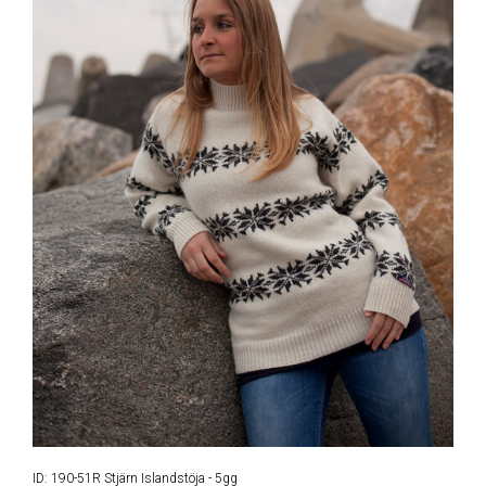
ID: 190-51R Stjärn Islandstöja - 5gg