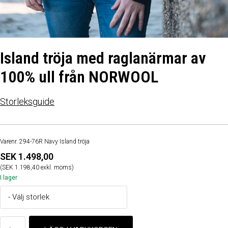
Island tröja med raglanärmar av
100% ull från NORWOOL
Storleksguide
Varenr. 294-76R Navy Island tröja
SEK 1.498,00
(SEK 1.198,40 exkl. moms)
I lager