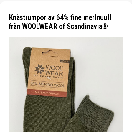
Knästrumpor av 64% fine merinuull
från WOOLWEAR of Scandinavia®