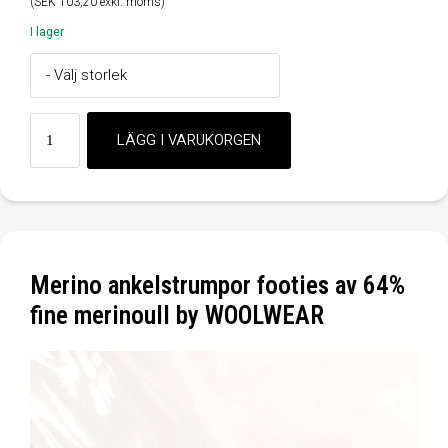
(SEK 103,20 exkl. moms)
I lager
Merino ankelstrumpor footies av 64%
fine merinoull by WOOLWEAR