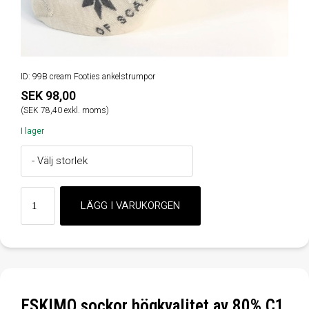
ID: 99B cream Footies ankelstrumpor
SEK 98,00
(SEK 78,40 exkl. moms)
I lager
ESKIMO sockor högkvalitet av 80% C1