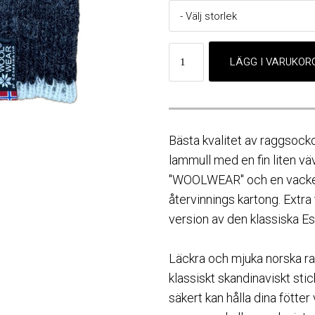
Bästa kvalitet av raggsock
lammull med en fin liten vä
"WOOLWEAR" och en vacker 
återvinnings kartong. Extr
version av den klassiska 
Läckra och mjuka norska 
klassiskt skandinaviskt st
säkert kan hålla dina fötte