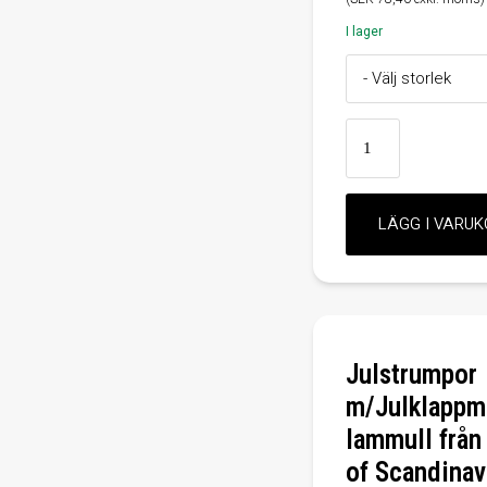
I lager
Julstrumpor
m/Julklappm
lammull fr
of Scandinav