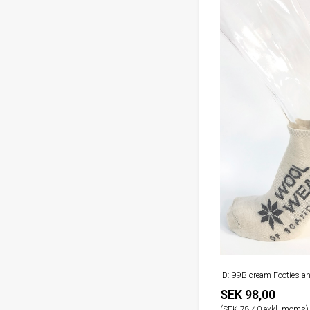
ID: 99B cream Footies a
SEK 98,00
(SEK 78,40 exkl. moms)