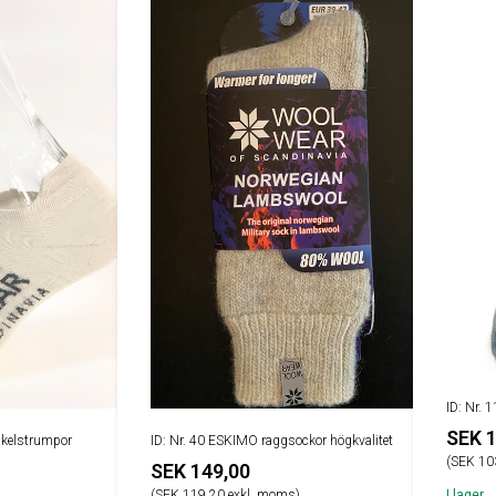
ID: Nr. 
SEK 1
nkelstrumpor
ID: Nr. 40 ESKIMO raggsockor högkvalitet
(SEK 10
SEK 149,00
(SEK 119,20 exkl. moms)
I lager