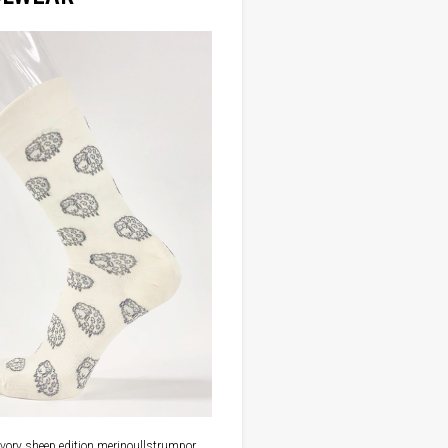
ivory sheep edition merinoullstrumpor