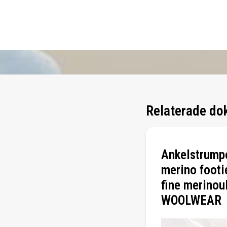
Relaterade do
Ankelstrump
merino footi
fine merinoul
WOOLWEAR