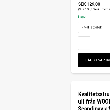
SEK 129,00
(SEK 103,20 exkl. moms
I lager
Kvalitetsstr
ull från WO
Scandinavia