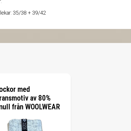
.
rlekar: 35/38 + 39/42
sockor med
ransmotiv av 80%
mull från WOOLWEAR