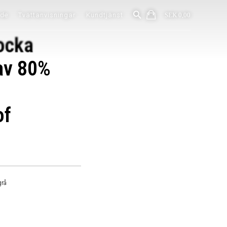
ide
Tvättanvisningar
Kundtjänst
SEK 0,00
ocka
av 80%
of
grå