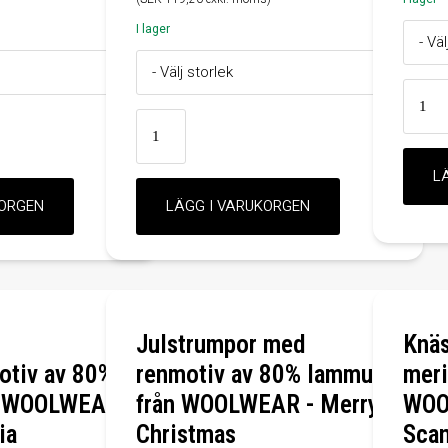
I lager
Julstrumpor med
Knäs
otiv av 80%
renmotiv av 80% lammull
meri
ån WOOLWEAR
från WOOLWEAR - Merry
WOO
ia
Christmas
Sca