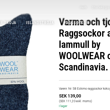
Hem
Storleksgu
Varma och tj
R TRÖJA
ISLANDSTRÖJA
RAGGSOCKOR
Raggsockor 
lammull by
WOOLWEAR 
Scandinavia.
Varenr. Nr. 5B Eskimo raggsockor koks
SEK 139,00
(SEK 111,20 exkl. moms)
I lager