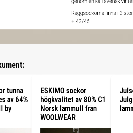
genom en kall svensk vinter
Raggsockorna finns i 3 sto
+ 43/46.
kument:
or tunna
ESKIMO sockor
Jul
es av 64%
högkvalitet av 80% C1
Julg
l by
Norsk lammull från
lam
WOOLWEAR