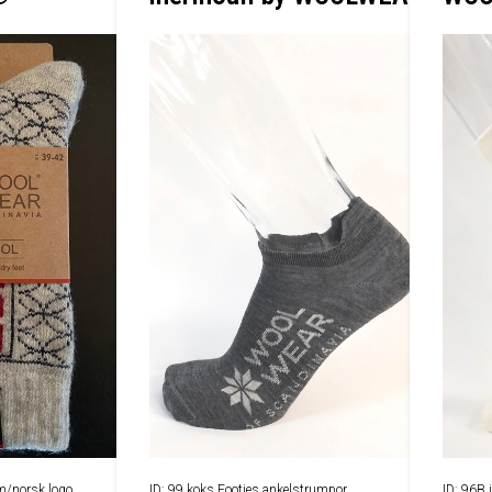
m/norsk logo
ID: 99 koks Footies ankelstrumpor
ID: 96B 