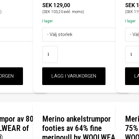
SEK 129,00
SEK 1
)
(SEK 103,20 exkl. moms)
(SEK 11
I lager
I lager
umpor av 80%
Merino ankelstrumpor
Meri
OLWEAR of
footies av 64% fine
75% 
®
merinoull by WOOLWEAR
WOO