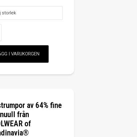
trumpor av 64% fine
nuull från
LWEAR of
ndinavia®