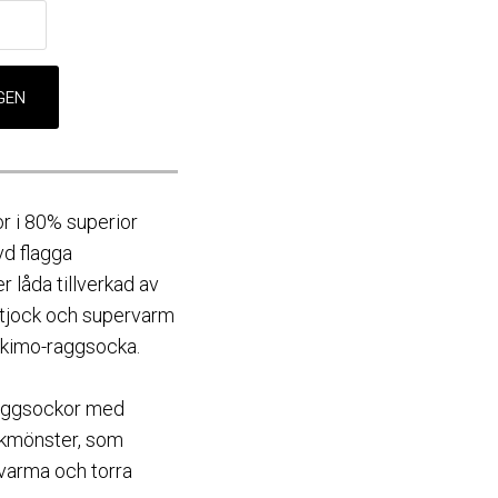
or i 80% superior
vd flagga
låda tillverkad av
a tjock och supervarm
Eskimo-raggsocka.
raggsockor med
ickmönster, som
r varma och torra